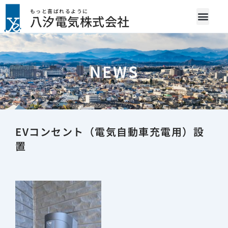
内
もっと喜ばれるように
八汐電気株式会社
容
を
ス
キ
NEWS
ッ
プ
EVコンセント（電気自動車充電用）設
置