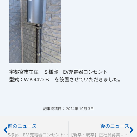
宇都宮市在住 Ｓ様邸 EV充電器コンセント
型式：ＷＫ4422Ｂ を設置させていただきました。
記事投稿日：
2024年 10月 3日
Prev
N
前のニュース
後のニュース
S様邸 EＶ充電器コンセント(電気自動車充電用）設置させていただきました。
【新卒・既卒】正社員募集 – 電気工事（主に現場管理）