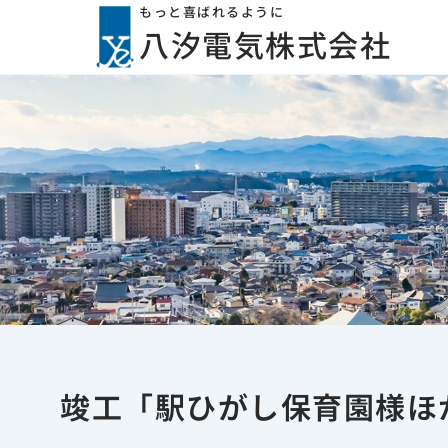
内
もっと喜ばれるように
八汐電気株式会社
容
を
ス
キ
ッ
プ
竣工「駅ひがし保育園様ほ